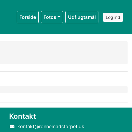
Forside
Fotos
Udflugtsmål
Log ind
Kontakt
kontakt@ronnemadstorpet.dk